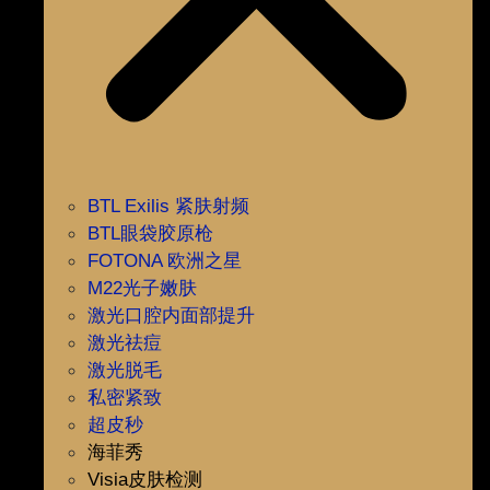
BTL Exilis 紧肤射频
BTL眼袋胶原枪
FOTONA 欧洲之星
M22光子嫩肤
激光口腔内面部提升
激光祛痘
激光脱毛
私密紧致
超皮秒
海菲秀
Visia皮肤检测