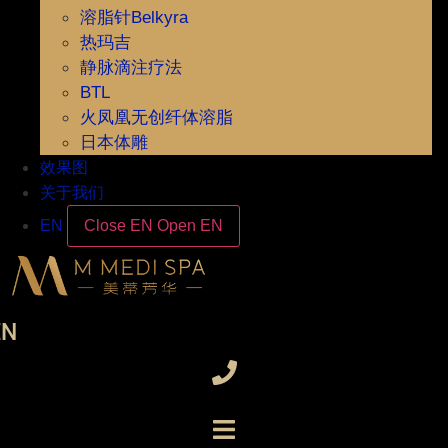
溶脂针Belkyra
热玛吉
静脉滴注疗法
BTL
火凤凰无创纤体溶脂
日本体雕
效果图
关于我们
EN
Close EN
Open EN
EN