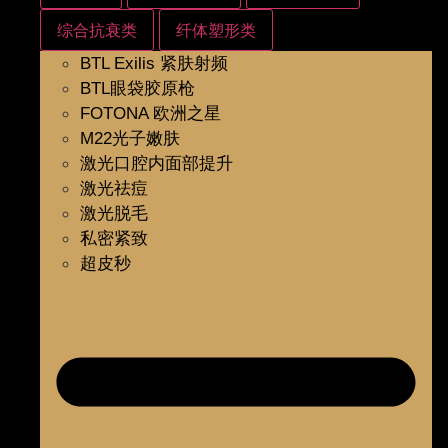
综合抗衰类
纤体塑形类
BTL Exilis 紧肤射频
BTL眼袋胶原枪
FOTONA 欧洲之星
M22光子嫩肤
激光口腔内面部提升
激光祛痘
激光脱毛
私密紧致
超皮秒