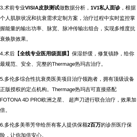
3.术前专业
VISIA皮肤测试
做数据分析，
1V1私人面诊
，根据
个人肌肤状况和抗衰需求定制方案，治疗过程中实时监控掌
握能量的输出功率、脉宽、脉冲传输出组合，实现多维度抗
衰焕肤效果。
4.术后
【全线专业医用级面膜】
保湿舒缓，修复镇静，给你
最规范、安全、完整的Thermage热玛吉治疗。
5.多伦多综合性抗衰类医美项目治疗领跑者，拥有顶级设备
正版授权的定点机构。Thermage热玛吉可直接搭配
FOTONA 4D PRO欧洲之星、 超声刀进行联合治疗，效果加
倍。
6.多伦多美蒂芳华给所有客人提供保额
2百万
的诊所医疗保
险，让你加倍安心。