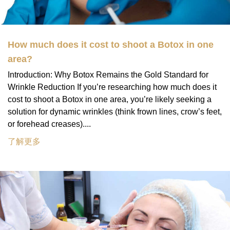
How much does it cost to shoot a Botox in one
area?
Introduction: Why Botox Remains the Gold Standard for
Wrinkle Reduction If you’re researching how much does it
cost to shoot a Botox in one area, you’re likely seeking a
solution for dynamic wrinkles (think frown lines, crow’s feet,
or forehead creases)....
了解更多