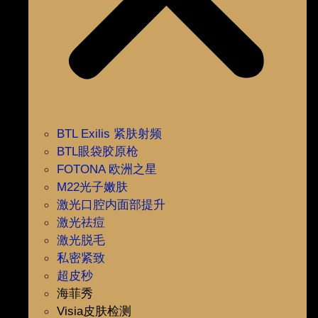
BTL Exilis 紧肤射频
BTL眼袋胶原枪
FOTONA 欧洲之星
M22光子嫩肤
激光口腔内面部提升
激光祛痘
激光脱毛
私密紧致
超皮秒
海菲秀
Visia皮肤检测