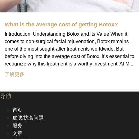
What is the average cost of getting Botox?
Introduction: Understanding Botox and Its Value When it
comes to non-surgical facial rejuvenation, Botox remains
one of the most sought-after treatments worldwide. But
before diving into the average cost of Botox, it’s essential to
recognize why this treatment is a worthy investment. At M...
了解更多
导航
首页
皮肤/抗衰问题
服务
文章