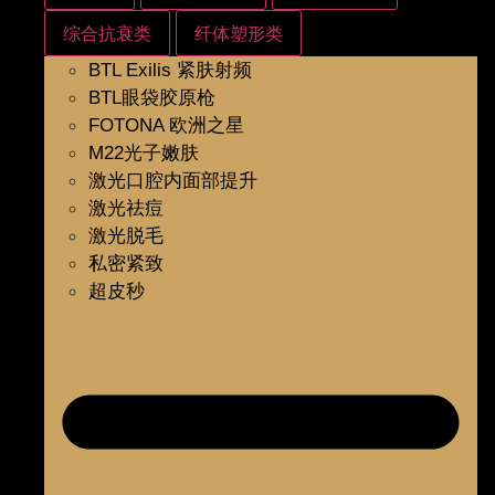
综合抗衰类
纤体塑形类
BTL Exilis 紧肤射频
BTL眼袋胶原枪
FOTONA 欧洲之星
M22光子嫩肤
激光口腔内面部提升
激光祛痘
激光脱毛
私密紧致
超皮秒