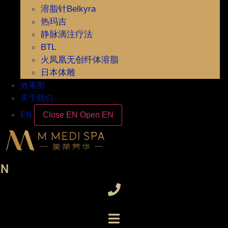
溶脂针Belkyra
热玛吉
静脉滴注疗法
BTL
火凤凰无创纤体溶脂
日本体雕
效果图
关于我们
EN
Close EN
Open EN
EN