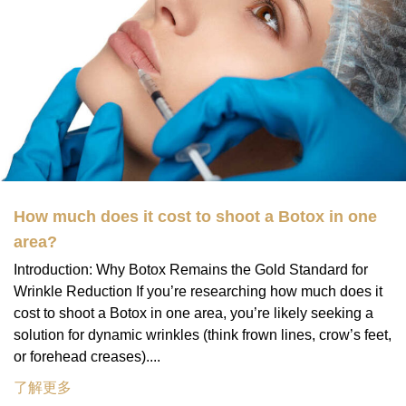
How much does it cost to shoot a Botox in one
area?
Introduction: Why Botox Remains the Gold Standard for
Wrinkle Reduction If you’re researching how much does it
cost to shoot a Botox in one area, you’re likely seeking a
solution for dynamic wrinkles (think frown lines, crow’s feet,
or forehead creases)....
了解更多