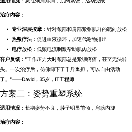
适用情况
：急性颈肩疼痛，肌肉紧张，活动受限
治疗内容
：
专业深层按摩
：针对颈部和肩部紧张肌群的靶向放松
热敷疗法
：促进血液循环，加速代谢物排出
电疗放松
：低频电流刺激帮助肌肉放松
客户反馈
：”工作压力大时颈部总是紧绷疼痛，甚至无法转
头。一次治疗后，仿佛卸下了千斤重担，可以自由活动
了。”——David，35岁，IT工程师
方案二：姿势重塑系统
适用情况
：长期姿势不良，脖子明显前倾，肩膀内旋
治疗内容
：