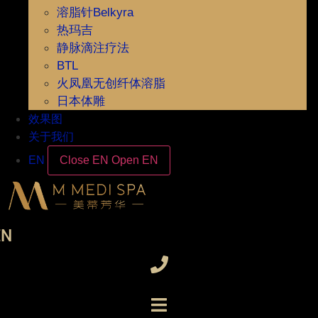
溶脂针Belkyra
热玛吉
静脉滴注疗法
BTL
火凤凰无创纤体溶脂
日本体雕
效果图
关于我们
EN
Close EN
Open EN
EN