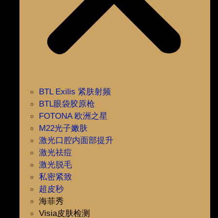
BTL Exilis 紧肤射频
BTL眼袋胶原枪
FOTONA 欧洲之星
M22光子嫩肤
激光口腔内面部提升
激光祛痘
激光脱毛
私密紧致
超皮秒
海菲秀
Visia皮肤检测