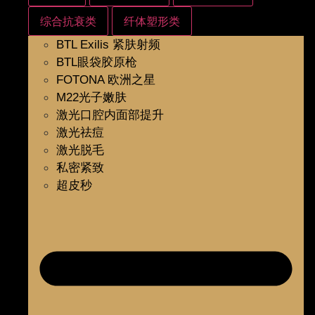
综合抗衰类
纤体塑形类
BTL Exilis 紧肤射频
BTL眼袋胶原枪
FOTONA 欧洲之星
M22光子嫩肤
激光口腔内面部提升
激光祛痘
激光脱毛
私密紧致
超皮秒