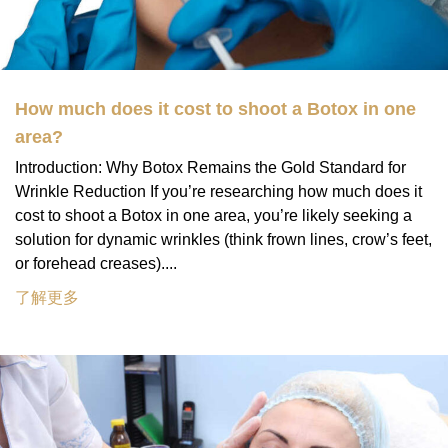
How much does it cost to shoot a Botox in one
area?
Introduction: Why Botox Remains the Gold Standard for
Wrinkle Reduction If you’re researching how much does it
cost to shoot a Botox in one area, you’re likely seeking a
solution for dynamic wrinkles (think frown lines, crow’s feet,
or forehead creases)....
了解更多