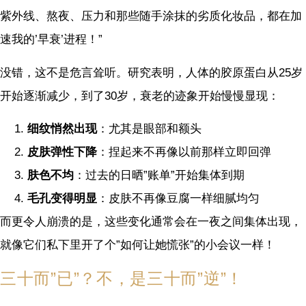
紫外线、熬夜、压力和那些随手涂抹的劣质化妆品，都在加
速我的’早衰’进程！”
没错，这不是危言耸听。研究表明，人体的胶原蛋白从25岁
开始逐渐减少，到了30岁，衰老的迹象开始慢慢显现：
细纹悄然出现
：尤其是眼部和额头
皮肤弹性下降
：捏起来不再像以前那样立即回弹
肤色不均
：过去的日晒”账单”开始集体到期
毛孔变得明显
：皮肤不再像豆腐一样细腻均匀
而更令人崩溃的是，这些变化通常会在一夜之间集体出现，
就像它们私下里开了个”如何让她慌张”的小会议一样！
三十而”已”？不，是三十而”逆”！