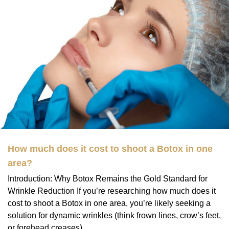
How much does it cost to shoot a Botox in one
area?
Introduction: Why Botox Remains the Gold Standard for
Wrinkle Reduction If you’re researching how much does it
cost to shoot a Botox in one area, you’re likely seeking a
solution for dynamic wrinkles (think frown lines, crow’s feet,
or forehead creases)....