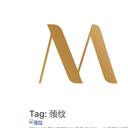
Skip
to
content
Tag:
颈纹