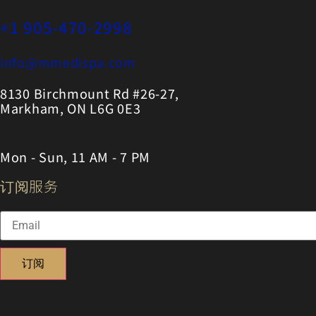
+1 905-470-2998
info@mmedispa.com
8130 Birchmount Rd #26-27,
Markham, ON L6G 0E3
Mon - Sun, 11 AM - 7 PM
订阅服务
订阅