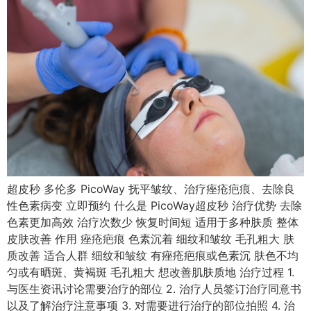
超皮秒 多伦多 PicoWay 抚平皱纹、治疗痤疮疤痕、去除良
性色素病变 立即预约 什么是 PicoWay超皮秒 治疗优势 去除
色素更加高效 治疗次数少 恢复时间短 适用于多种肤质 整体
皮肤改善 作用 痤疮疤痕 色素沉着 细纹和皱纹 毛孔粗大 肤
质改善 适合人群 细纹和皱纹 有痤疮疤痕或色素沉 肤色不均
匀或有晒斑、黄褐斑 毛孔粗大 想改善肌肤质地 治疗过程 1.
与医生资讯讨论需要治疗的部位 2. 治疗人员签订治疗同意书
以及了解治疗注意事项 3. 对需要进行治疗的部位拍照 4. 治