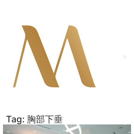
Skip
to
content
Me
Tag:
胸部下垂