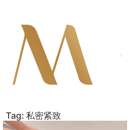
Skip
to
content
Me
Tag:
私密紧致