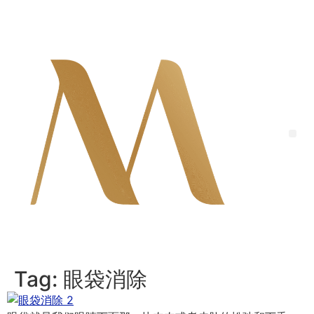
Skip
to
content
Me
Tag:
眼袋消除