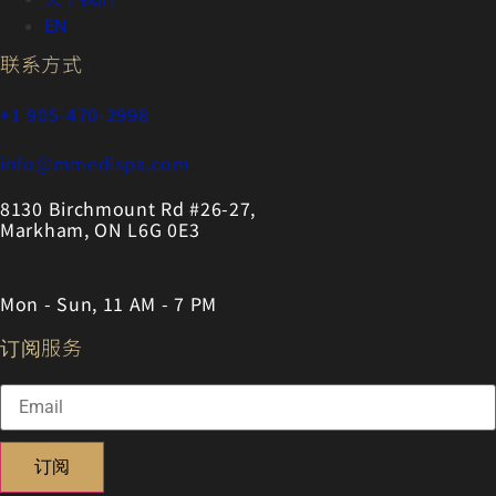
EN
联系方式
+1 905-470-2998
info@mmedispa.com
8130 Birchmount Rd #26-27,
Markham, ON L6G 0E3
Mon - Sun, 11 AM - 7 PM
订阅服务
订阅