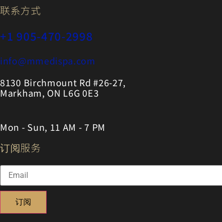
联系方式
+1 905-470-2998
info@mmedispa.com
8130 Birchmount Rd #26-27,
Markham, ON L6G 0E3
Mon - Sun, 11 AM - 7 PM
订阅服务
订阅