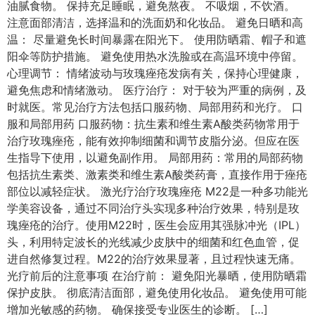
油腻食物。 保持充足睡眠，避免熬夜。 不吸烟，不饮酒。
注意面部清洁，选择温和的洗面奶和化妆品。 避免日晒和高
温： 尽量避免长时间暴露在阳光下。 使用防晒霜、帽子和遮
阳伞等防护措施。 避免使用热水洗脸或在高温环境中停留。
心理调节： 情绪波动与玫瑰痤疮发病有关，保持心理健康，
避免焦虑和情绪激动。 医疗治疗： 对于较为严重的病例，及
时就医。常见治疗方法包括口服药物、局部用药和光疗。 口
服和局部用药 口服药物：抗生素和维生素A酸类药物常用于
治疗玫瑰痤疮，能有效抑制细菌和调节皮脂分泌。但应在医
生指导下使用，以避免副作用。 局部用药：常用的局部药物
包括抗生素类、激素类和维生素A酸类药膏，直接作用于痤疮
部位以减轻症状。 激光疗治疗玫瑰痤疮 M22是一种多功能光
学美容设备，通过不同治疗头实现多种治疗效果，特别是玫
瑰痤疮的治疗。使用M22时，医生会应用其强脉冲光（IPL）
头，利用特定波长的光线减少皮肤中的细菌和红色血管，促
进自然修复过程。M22的治疗效果显著，且过程快速无痛。
光疗前后的注意事项 在治疗前： 避免阳光暴晒，使用防晒霜
保护皮肤。 彻底清洁面部，避免使用化妆品。 避免使用可能
增加光敏感的药物。 确保接受专业医生的诊断。 […]