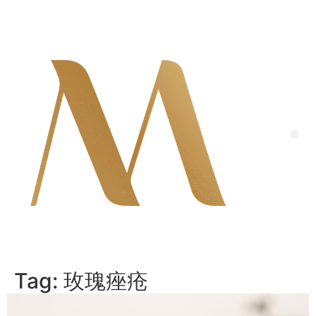
Skip
to
content
Me
Tag:
玫瑰痤疮