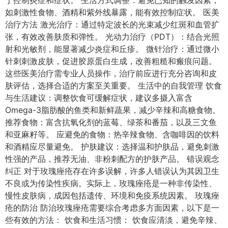
于控制炎症和症状。 生活方式调整：避免已知的触发因素，
如刺激性食物、酒精和紫外线暴露，能有效控制症状。 医美
治疗方法 激光治疗：通过特定波长的光束减少红斑和血管扩
张，有效改善肤质和弹性。 光动力治疗（PDT）：结合光照
射和光敏剂，能显著减少炎症和丘疹。 微针治疗：通过微小
针刺刺激皮肤，促进胶原蛋白生成，改善粗糙和瘢痕问题。
这些医美治疗需专业人员操作，治疗前应进行充分咨询和皮
肤评估，选择合适的方案至关重要。 生活中的自我管理 饮食
与生活建议：调整饮食可缓解症状，建议多摄入富含
Omega-3脂肪酸的鱼类和新鲜蔬果，减少辛辣和高糖食物。
推荐食物：富含抗氧化剂的蓝莓、绿茶和番茄，以及三文鱼
和亚麻籽等。 应避免的食物：热辛辣食物、含咖啡因的饮料
和酒精应尽量避免。 护肤建议：选择温和护肤品，避免刺激
性强的产品，推荐无油、非粉刺配方的护肤产品。 错误观念
纠正 对于玫瑰痤疮存在许多误解，许多人错误认为其因卫生
不良或为传染性疾病。实际上，玫瑰痤疮是一种非传染性、
慢性皮肤病，成因包括遗传、环境和免疫系统因素。 玫瑰痤
疮的防治 防治玫瑰痤疮需要综合考虑多方面因素，以下是一
些有效的方法： 饮食和生活习惯： 饮食应清淡，避免辛辣、