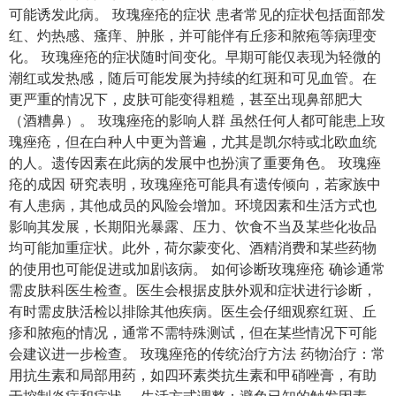
可能诱发此病。 玫瑰痤疮的症状 患者常见的症状包括面部发
红、灼热感、瘙痒、肿胀，并可能伴有丘疹和脓疱等病理变
化。 玫瑰痤疮的症状随时间变化。早期可能仅表现为轻微的
潮红或发热感，随后可能发展为持续的红斑和可见血管。在
更严重的情况下，皮肤可能变得粗糙，甚至出现鼻部肥大
（酒糟鼻）。 玫瑰痤疮的影响人群 虽然任何人都可能患上玫
瑰痤疮，但在白种人中更为普遍，尤其是凯尔特或北欧血统
的人。遗传因素在此病的发展中也扮演了重要角色。 玫瑰痤
疮的成因 研究表明，玫瑰痤疮可能具有遗传倾向，若家族中
有人患病，其他成员的风险会增加。环境因素和生活方式也
影响其发展，长期阳光暴露、压力、饮食不当及某些化妆品
均可能加重症状。此外，荷尔蒙变化、酒精消费和某些药物
的使用也可能促进或加剧该病。 如何诊断玫瑰痤疮 确诊通常
需皮肤科医生检查。医生会根据皮肤外观和症状进行诊断，
有时需皮肤活检以排除其他疾病。医生会仔细观察红斑、丘
疹和脓疱的情况，通常不需特殊测试，但在某些情况下可能
会建议进一步检查。 玫瑰痤疮的传统治疗方法 药物治疗：常
用抗生素和局部用药，如四环素类抗生素和甲硝唑膏，有助