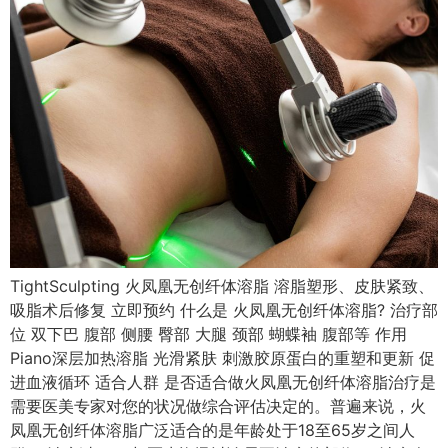
TightSculpting 火凤凰无创纤体溶脂 溶脂塑形、皮肤紧致、
吸脂术后修复 立即预约 什么是 火凤凰无创纤体溶脂? 治疗部
位 双下巴 腹部 侧腰 臀部 大腿 颈部 蝴蝶袖 腹部等 作用
Piano深层加热溶脂 光滑紧肤 刺激胶原蛋白的重塑和更新 促
进血液循环 适合人群 是否适合做火凤凰无创纤体溶脂治疗是
需要医美专家对您的状况做综合评估决定的。普遍来说，火
凤凰无创纤体溶脂广泛适合的是年龄处于18至65岁之间人