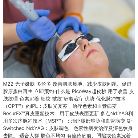
M22 光子嫩肤 多伦多 改善肌肤质地、减少皮肤问题、促进
胶原蛋白再生 立即预约 什么是 PicoWay超皮秒 用于改善 皮
肤纹理 色素沉着 细纹 皱纹 疤痕治疗 优势 优化脉冲技术
（OPT™）的IPL：皮肤光复苏，治疗色素和血管病变
ResurFX™真皮重塑技术：用于皮肤表面更新 多点Nd:YAG利
用多次序脉冲技术（MSP™）：治疗腿部静脉和血管病变 Q-
Switched Nd:YAG：皮肤调色、色素性病变治疗及深色纹身
去除。 适合人群 肤色不均匀 有痤疮疤痕、凹陷或色素沉着