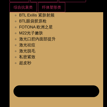
综合抗衰类
纤体塑形类
BTL Exilis 紧肤射频
BTL眼袋胶原枪
FOTONA 欧洲之星
M22光子嫩肤
激光口腔内面部提升
激光祛痘
激光脱毛
私密紧致
超皮秒