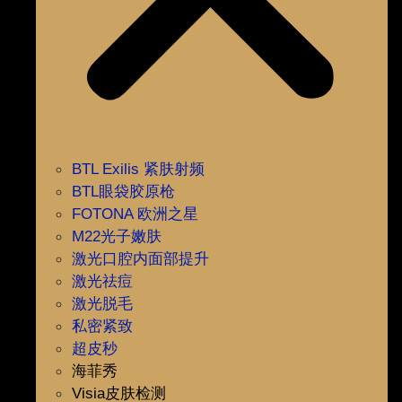
BTL Exilis 紧肤射频
BTL眼袋胶原枪
FOTONA 欧洲之星
M22光子嫩肤
激光口腔内面部提升
激光祛痘
激光脱毛
私密紧致
超皮秒
海菲秀
Visia皮肤检测