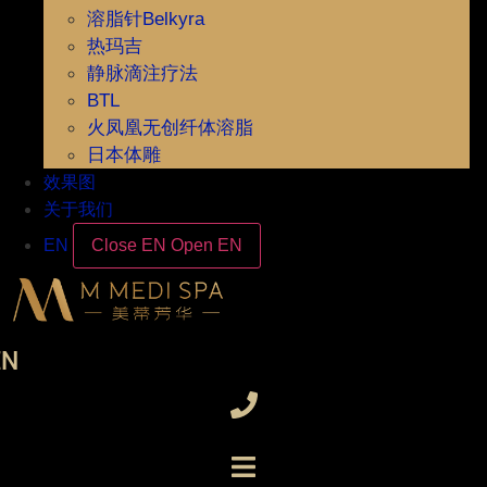
溶脂针Belkyra
热玛吉
静脉滴注疗法
BTL
火凤凰无创纤体溶脂
日本体雕
效果图
关于我们
EN
Close EN
Open EN
EN