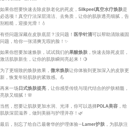
如果你想要快速去除皮肤老化的死皮，
Silkpeel真空水疗焕肤
是
必选项！真空疗法深层清洁、去角质，让你的肌肤透亮细腻，告
别粗糙，迎接光滑！💧
有些问题深藏在皮肤底层？没问题！
医学针清
可以帮助清除顽固
问题，给你一张清爽无瑕的脸！✨
如果你想要加速焕肤，试试我们的
果酸焕肤
，快速去除死皮层，
激活肌肤新生，让你的肌肤瞬间亮起来！🍋
为了更细致的焕肤效果，
微米焕肤
让你体验到更加深入的皮肤更
新，恢复年轻肌肤的紧致感。💪
再来一场
日式焕肤提亮
，让你感受传统与现代结合的护肤精髓，
亮肤又细腻！🌸
当然，想要让肌肤更加水润、光泽，你可以选择
POLA美容
，给
肌肤深层滋养，做到美丽与护理并存！🌿
最后，别忘了给自己最奢华的护理体验—
Lamer护肤
，为肌肤注