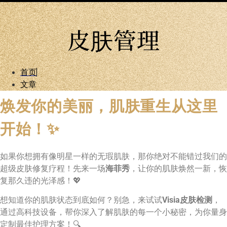
皮肤管理
首页
文章
焕发你的美丽，肌肤重生从这里
开始！✨
如果你想拥有像明星一样的无瑕肌肤，那你绝对不能错过我们的
超级皮肤修复疗程！先来一场
海菲秀
，让你的肌肤焕然一新，恢
复那久违的光泽感！💖
想知道你的肌肤状态到底如何？别急，来试试
Visia皮肤检测
，
通过高科技设备，帮你深入了解肌肤的每一个小秘密，为你量身
定制最佳护理方案！🔍