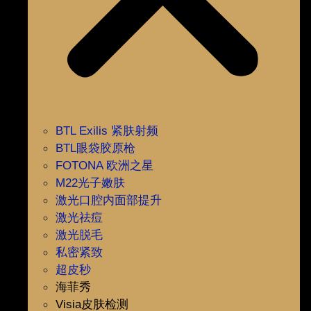
BTL Exilis 紧肤射频
BTL眼袋胶原枪
FOTONA 欧洲之星
M22光子嫩肤
激光口腔内面部提升
激光祛痘
激光脱毛
私密紧致
超皮秒
海菲秀
Visia皮肤检测