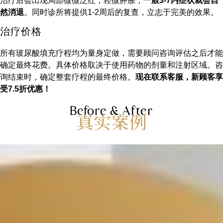
治疗后会出现局部微微泛红，轻微肿胀，一
般3-7内症状就会自
然消退
。同时诊所将提供1-2周后的复查，立志于完美的效果。
治疗价格
所有玻尿酸填充疗程均为量身定做，需要顾问咨询评估之后才能
确定最终花费。具体价格取决于使用药物的剂量和注射区域。咨
询结束时，确定整套疗程的最终价格。
现在联系客服，新顾客享
受7.5折优惠！
Before & After
真实案例