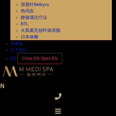
溶脂针Belkyra
热玛吉
静脉滴注疗法
BTL
火凤凰无创纤体溶脂
日本体雕
效果图
关于我们
EN
Close EN
Open EN
EN