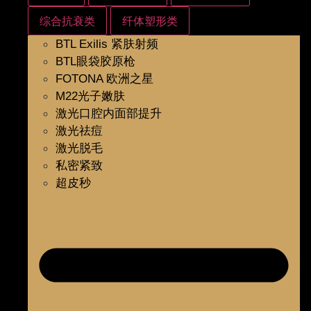
综合抗衰类
纤体塑形类
BTL Exilis 紧肤射频
BTL眼袋胶原枪
FOTONA 欧洲之星
M22光子嫩肤
激光口腔内面部提升
激光祛痘
激光脱毛
私密紧致
超皮秒