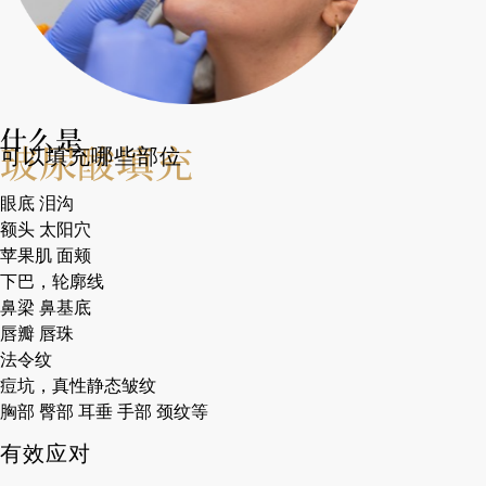
什么是
玻尿酸填充
可以填充哪些部位
眼底 泪沟
额头 太阳穴
苹果肌 面颊
下巴，轮廓线
鼻梁 鼻基底
唇瓣 唇珠
法令纹
痘坑，真性静态皱纹
胸部 臀部 耳垂 手部 颈纹等
有效应对