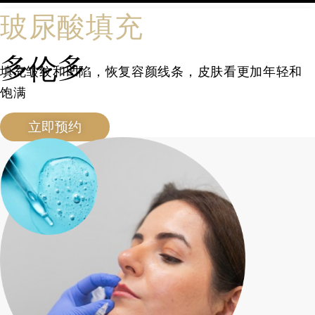
玻尿酸填充
多伦多
填充皱纹和凹陷，恢复容颜线条，皮肤看更加年轻和
饱满
立即预约