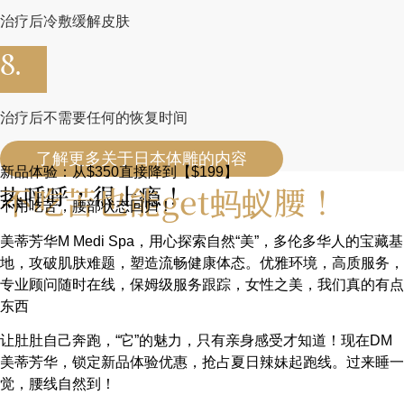
治疗后冷敷缓解皮肤
8.
治疗后不需要任何的恢复时间
了解更多关于日本体雕的内容
新品体验：从$350直接降到【$199】
不吃苦也能get蚂蚁腰！
热呼呼，很上瘾！
不用吃苦，腰部状态回归！
美蒂芳华M Medi Spa，用心探索自然“美”，多伦多华人的宝藏基
地，攻破肌肤难题，塑造流畅健康体态。优雅环境，高质服务，
专业顾问随时在线，保姆级服务跟踪，女性之美，我们真的有点
东西
让肚肚自己奔跑，“它”的魅力，只有亲身感受才知道！现在DM
美蒂芳华，锁定新品体验优惠，抢占夏日辣妹起跑线。过来睡一
觉，腰线自然到！