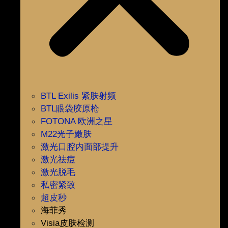
BTL Exilis 紧肤射频
BTL眼袋胶原枪
FOTONA 欧洲之星
M22光子嫩肤
激光口腔内面部提升
激光祛痘
激光脱毛
私密紧致
超皮秒
海菲秀
Visia皮肤检测