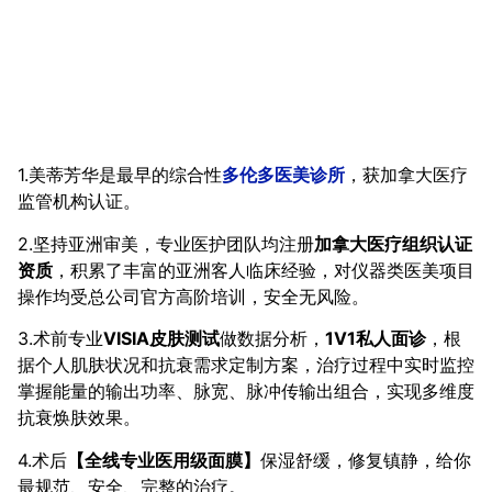
1.美蒂芳华是最早的综合性
多伦多医美诊所
，获加拿大医疗
监管机构认证。
2.坚持亚洲审美，专业医护团队均注册
加拿大医疗组织认证
资质
，积累了丰富的亚洲客人临床经验，对仪器类医美项目
操作均受总公司官方高阶培训，安全无风险。
3.术前专业
VISIA皮肤测试
做数据分析，
1V1私人面诊
，根
据个人肌肤状况和抗衰需求定制方案，治疗过程中实时监控
掌握能量的输出功率、脉宽、脉冲传输出组合，实现多维度
抗衰焕肤效果。
4.术后
【全线专业医用级面膜】
保湿舒缓，修复镇静，给你
最规范、安全、完整的治疗。