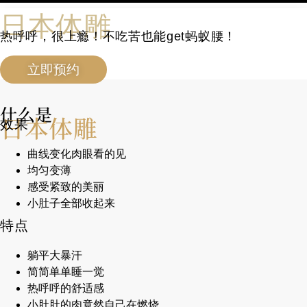
日本体雕
热呼呼，很上瘾！不吃苦也能get蚂蚁腰！
立即预约
什么是
日本体雕
效果
曲线变化肉眼看的见
均匀变薄
感受紧致的美丽
小肚子全部收起来
特点
躺平大暴汗
简简单单睡一觉
热呼呼的舒适感
小肚肚的肉竟然自己在燃烧