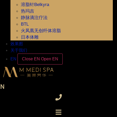
溶脂针Belkyra
热玛吉
静脉滴注疗法
BTL
火凤凰无创纤体溶脂
日本体雕
效果图
关于我们
EN
Close EN
Open EN
EN