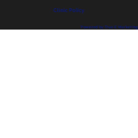
Clinic Policy
Powered by True-E Marketing
首
皮肤/抗衰
服务
效果
关于我
致
EN
页
问题
图
们
电