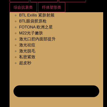
综合抗衰类
纤体塑形类
BTL Exilis 紧肤射频
BTL眼袋胶原枪
FOTONA 欧洲之星
M22光子嫩肤
激光口腔内面部提升
激光祛痘
激光脱毛
私密紧致
超皮秒