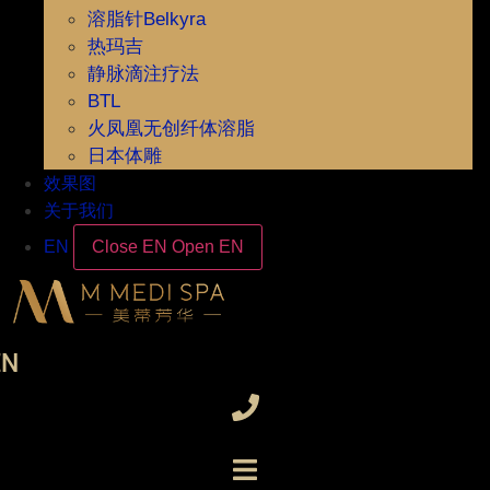
溶脂针Belkyra
热玛吉
静脉滴注疗法
BTL
火凤凰无创纤体溶脂
日本体雕
效果图
关于我们
EN
Close EN
Open EN
EN