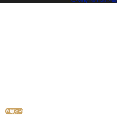
Powered by True-E Marketing
首
皮肤/抗衰
服务
效果
关于我
致
EN
页
问题
图
们
电
立即预约