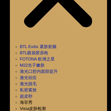
BTL Exilis 紧肤射频
BTL眼袋胶原枪
FOTONA 欧洲之星
M22光子嫩肤
激光口腔内面部提升
激光祛痘
激光脱毛
私密紧致
超皮秒
海菲秀
Visia皮肤检测