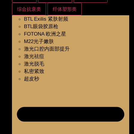
综合抗衰类
纤体塑形类
BTL Exilis 紧肤射频
BTL眼袋胶原枪
FOTONA 欧洲之星
M22光子嫩肤
激光口腔内面部提升
激光祛痘
激光脱毛
私密紧致
超皮秒