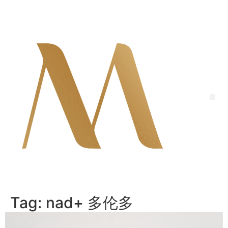
Skip
to
content
Me
Tag:
nad+ 多伦多